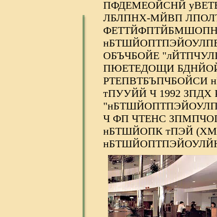
ПФДЕМЕОЙСНЙ уВЕТ
ЛБЛПНХ-МЙВП ЛПО
ФЕТТЙФПТЙБМШОПНХ 
нБТШЙОПТПЭЙОУЛПЕ
ОБЪЧБОЙЕ "лЙТПЧУЛП
ПЮЕТЕДОЩИ БДНЙО
РТЕПВТБЪПЧБОЙСИ н
тПУУЙЙ Ч 1992 ЗПД
"нБТШЙОПТПЭЙОУЛПЕ
Ч ФП ЧТЕНС ЗПМПЧО
нБТШЙОПК тПЭЙ (ХМ.
нБТШЙОПТПЭЙОУЛЙН