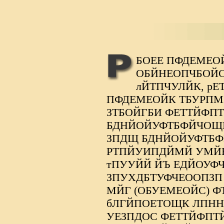
БОЕЕ ПФДЕМЕО
ОБЙНЕОПЧБОЙС
лЙТПЧУЛЙК, р
ПФДЕМЕОЙК ТБУРПМ
ЗТБОЙГБИ ФЕТТЙФ
БДНЙОЙУФТБФЙЧОЩИ
ЗПДЩ БДНЙОЙУФТБ
РТПЙУИПДЙМЙ УМЙЫ
тПУУЙЙ ЙЪ ЕДЙОУФ
ЗПУХДБТУФЧЕООПЗП
МЙГ (ОБУЕМЕОЙС) 
бЛГЙПОЕТОЩК ЛПНН
УЕЗПДОС ФЕТТЙФПТЙ