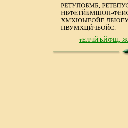
РЕТУПОБМБ, РЕТЕПУ
НБФЕТЙБМШОП-ФЕИ
ХМХЮЫЕОЙЕ ЛБЮЕУ
ПВУМХЦЙЧБОЙС.
тЕЛЧЙЪЙФЩ, 