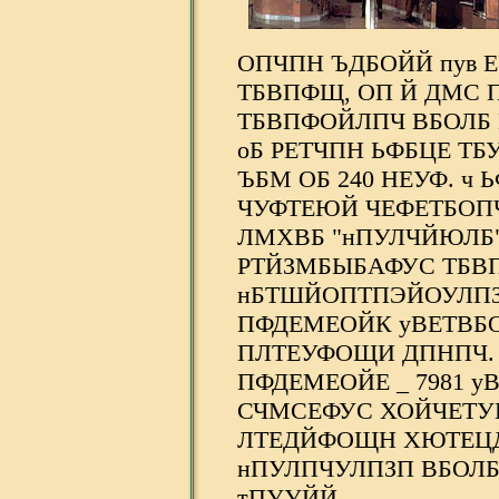
ОПЧПН ЪДБОЙЙ пув 
ТБВПФЩ, ОП Й ДМС 
ТБВПФОЙЛПЧ ВБОЛБ
оБ РЕТЧПН ЬФБЦЕ Т
ЪБМ ОБ 240 НЕУФ. ч
ЧУФТЕЮЙ ЧЕФЕТБОПЧ
ЛМХВБ "нПУЛЧЙЮЛБ"
РТЙЗМБЫБАФУС ТБВ
нБТШЙОПТПЭЙОУЛПЗ
ПФДЕМЕОЙК уВЕТВБО
ПЛТЕУФОЩИ ДПНПЧ.
ПФДЕМЕОЙЕ _ 7981 у
СЧМСЕФУС ХОЙЧЕТ
ЛТЕДЙФОЩН ХЮТЕЦД
нПУЛПЧУЛПЗП ВБОЛБ
тПУУЙЙ.