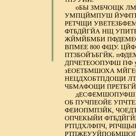
оБЫ ЗМБЧОЩК ЛМЙЕ
УМПЦЙМПУШ ЙУФПТ
РЕТЧЩИ УВЕТЕЗБФЕ
ФТБДЙГЙА НЩ УПИТБ
ЖЙМЙБМБИ ПФДЕМЕ
ВПМЕЕ 800 ФЩУ. ЦЙФ
ПТЗБОЙЪБГЙК. пФД
ДПЧЕТЕООПУФШ ПФ 
зЕОЕТБМШОХА МЙГЕ
НЕЦДХОБТПДОЩИ Л
ЧБМАФОЩИ ПРЕТБГЙ
дЕСФЕМШОПУФШ П
ОБ ПУЧПЕОЙЕ УПЧТ
ФЕИОПМПЗЙК, ЧОЕДТ
ОПЧЕКЫЙИ ФТБДЙГ
РТПДХЛФПЧ, РПЧЩЫ
РТПЖЕУУЙПОБМШОП